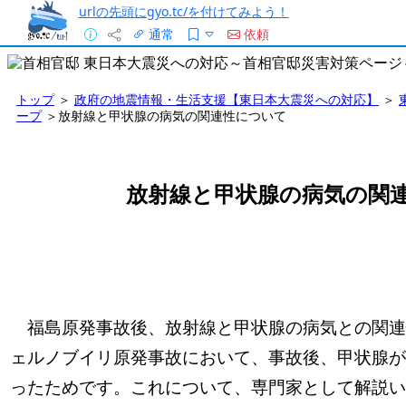
urlの先頭にgyo.tc/を付けてみよう！
通常
依頼