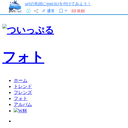
urlの先頭にgyo.tc/を付けてみよう！
通常
依頼