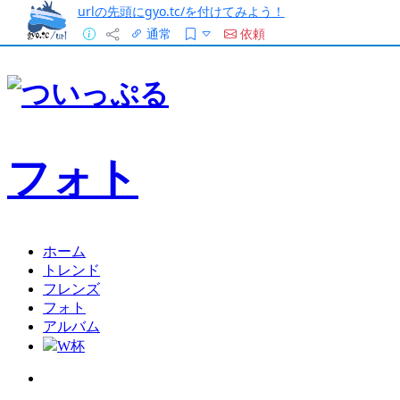
urlの先頭にgyo.tc/を付けてみよう！
通常
依頼