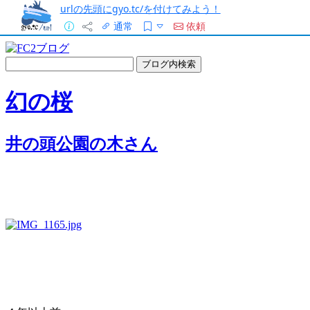
urlの先頭にgyo.tc/を付けてみよう！
通常
依頼