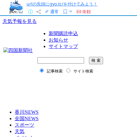
urlの先頭にgyo.tc/を付けてみよう！
通常
依頼