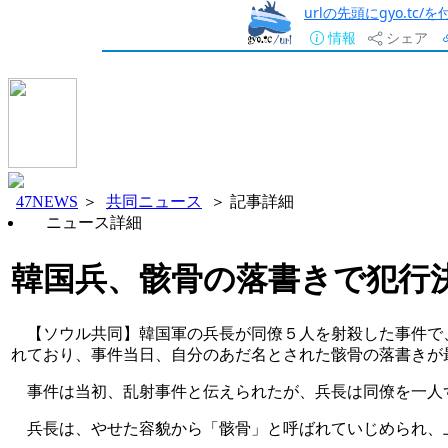
urlの先頭にgyo.tc
情報
シェア