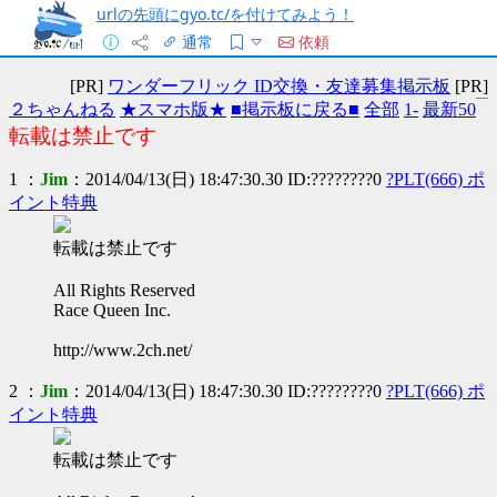
urlの先頭にgyo.tc/を付けてみよう！
通常
依頼