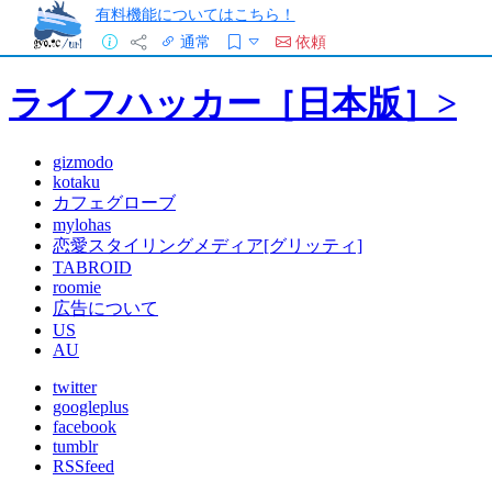
有料機能についてはこちら！
通常
依頼