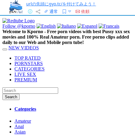
urlの先頭にgyo.tc/を付けてみよう！
通常
依頼