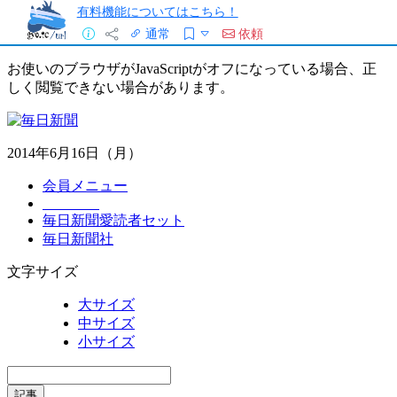
有料機能についてはこちら！
通常
依頼