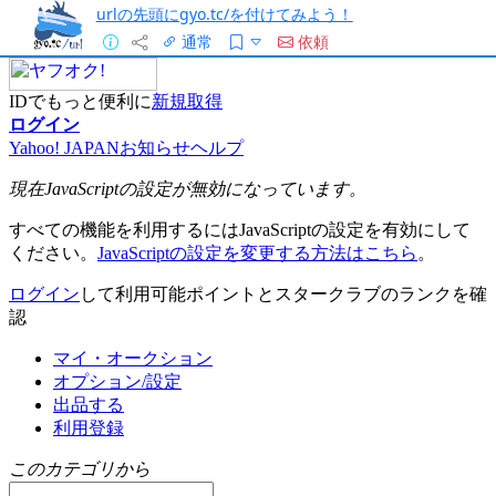
urlの先頭にgyo.tc/を付けてみよう！
通常
依頼