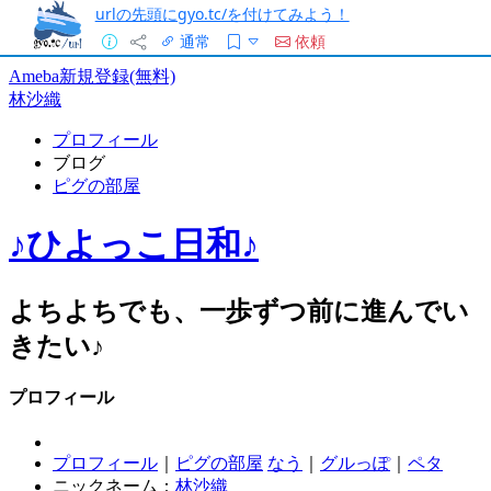
urlの先頭にgyo.tc/を付けてみよう！
通常
依頼