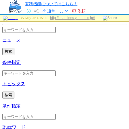
有料機能についてはこちら！
通常
依頼