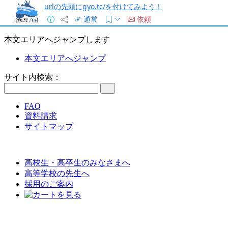
urlの先頭にgyo.tc/を付けてみよう！
通常
依頼