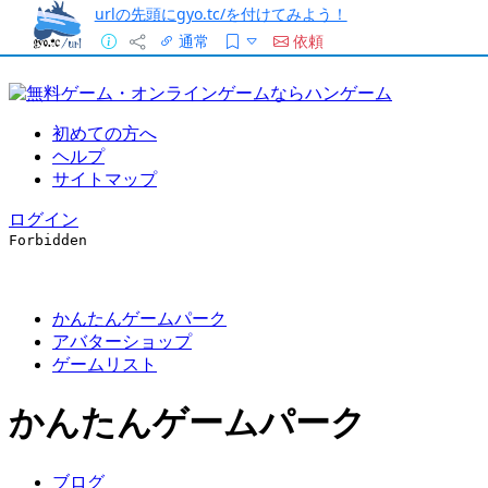
urlの先頭にgyo.tc/を付けてみよう！
通常
依頼