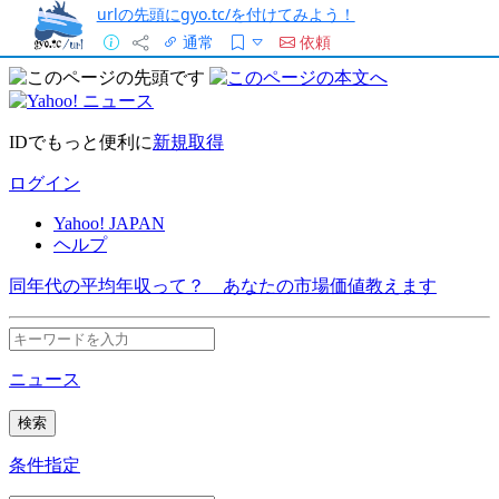
urlの先頭にgyo.tc/を付けてみよう！
通常
依頼