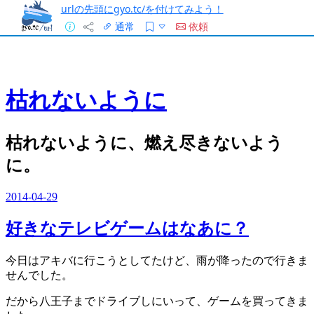
urlの先頭にgyo.tc/を付けてみよう！
通常
依頼