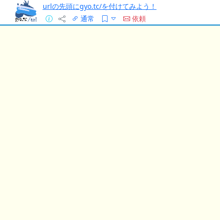
urlの先頭にgyo.tc/を付けてみよう！
通常
依頼