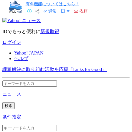
有料機能についてはこちら！
通常
依頼