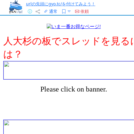
urlの先頭にgyo.tc/を付けてみよう！
通常
依頼