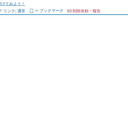
/を付けてみよう！
ブックマーク
リンク:
通常
削除依頼・報告