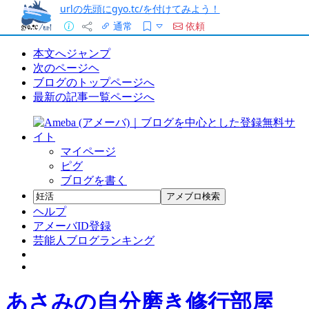
urlの先頭にgyo.tc/を付けてみよう！
通常
依頼