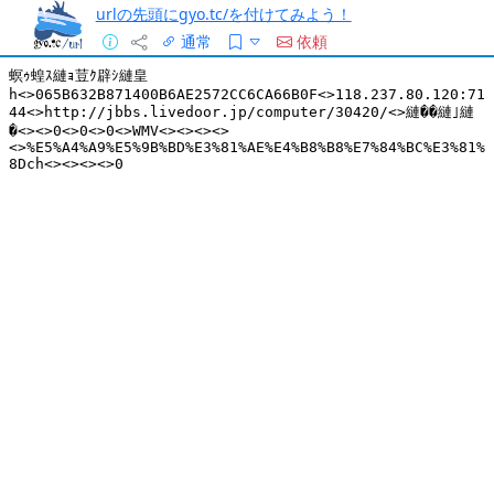
urlの先頭にgyo.tc/を付けてみよう！
通常
依頼