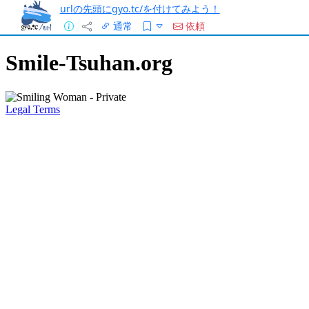
urlの先頭にgyo.tc/を付けてみよう！
通常
依頼