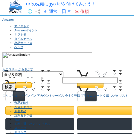
urlの先頭にgyo.tc/を付けてみよう！
通常
依頼