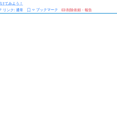
/を付けてみよう！
ブックマーク
リンク:
通常
削除依頼・報告