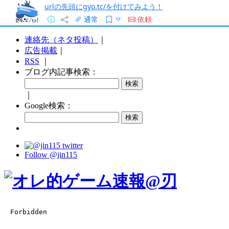
urlの先頭にgyo.tc/を付けてみよう！
通常
依頼