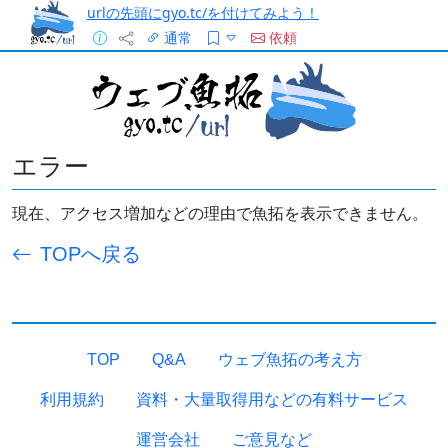
urlの先頭にgyo.tc/を付けてみよう！
通常
依頼