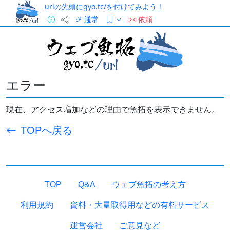
urlの先頭にgyo.tc/を付けてみよう！
通常
依頼