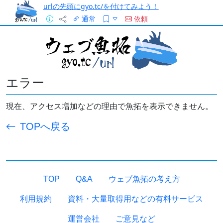
urlの先頭にgyo.tc/を付けてみよう！
通常
依頼