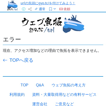
urlの先頭にgyo.tc/を付けてみよう！
通常
依頼