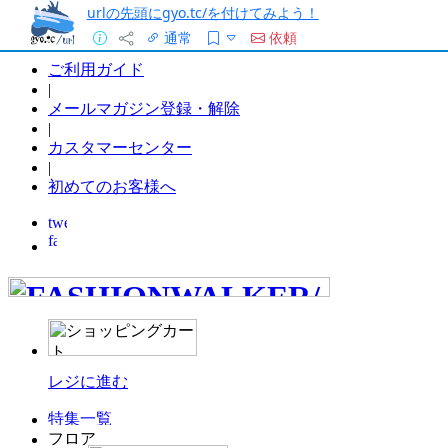
urlの先頭にgyo.tc/を付けてみよう！
通常
依頼