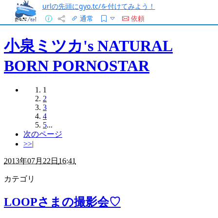
urlの先頭にgyo.tc/を付けてみよう！
通常
依頼