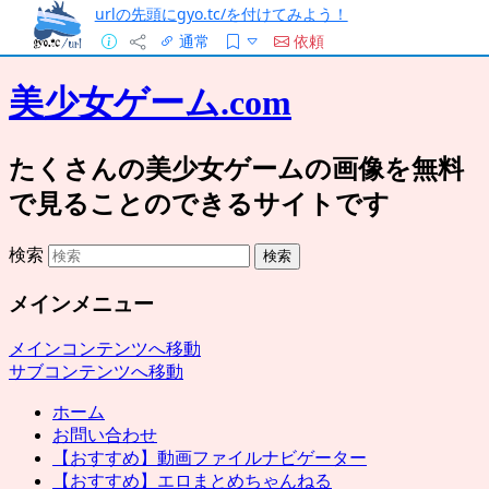
urlの先頭にgyo.tc/を付けてみよう！
通常
依頼