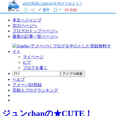
urlの先頭にgyo.tc/を付けてみよう！
通常
依頼