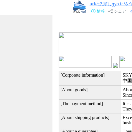
urlの先頭にgyo.tc
情報
シェア