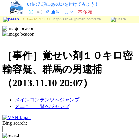
urlの先頭にgyo.tc/を付けてみよう！
通常
依頼