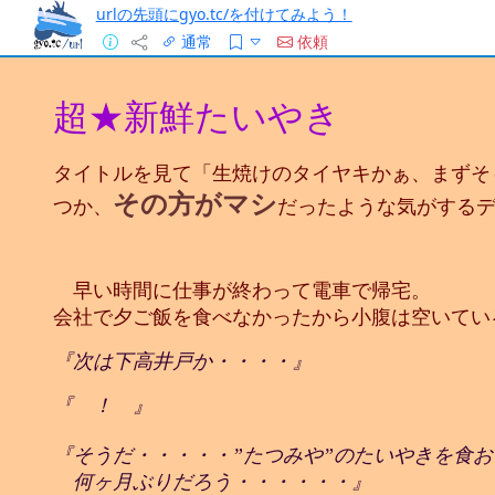
urlの先頭にgyo.tc/を付けてみよう！
通常
依頼