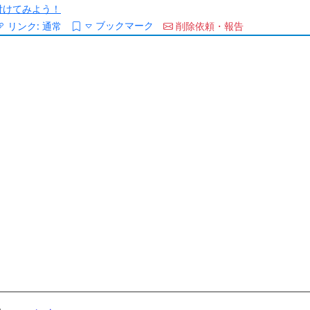
/を付けてみよう！
ブックマーク
リンク:
通常
削除依頼・報告