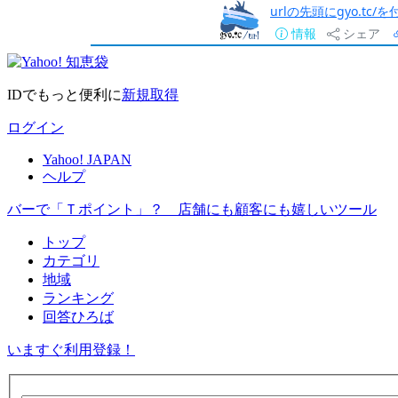
urlの先頭にgyo.tc
情報
シェア