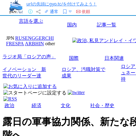
urlの先頭にgyo.tc/を付けてみよう！
通常
依頼