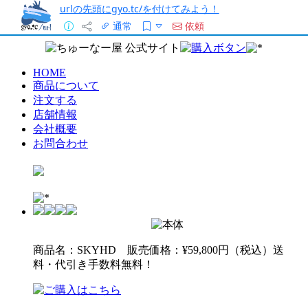
urlの先頭にgyo.tc/を付けてみよう！
通常
依頼