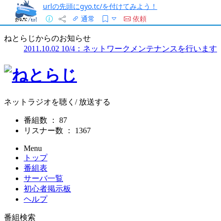
urlの先頭にgyo.tc/を付けてみよう！
通常
依頼