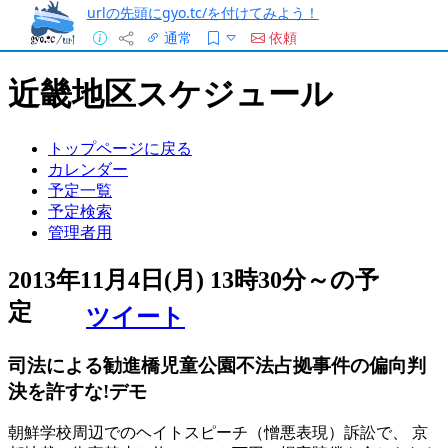
urlの先頭にgyo.tc/を付けてみよう！
通常
依頼