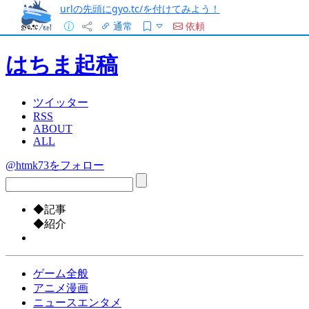
urlの先頭にgyo.tc/を付けてみよう！
通常
依頼