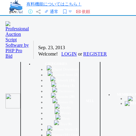
有料機能についてはこちら！
通常
依頼