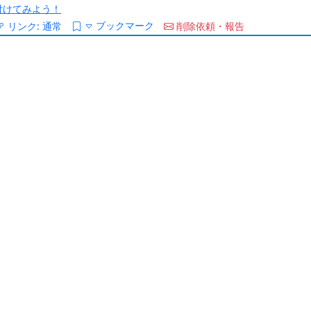
/を付けてみよう！
ブックマーク
リンク:
通常
削除依頼・報告