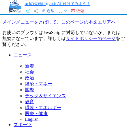
urlの先頭にgyo.tc/を付けてみよう！
通常
依頼