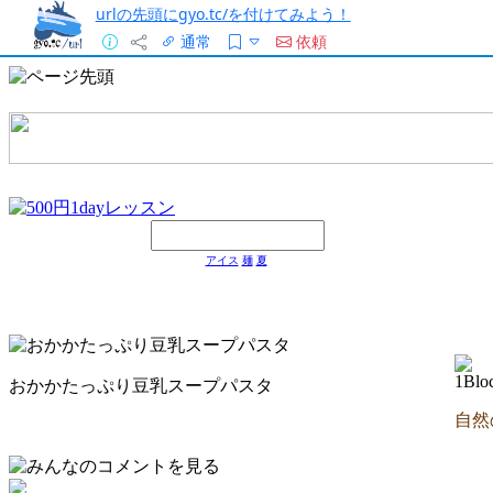
urlの先頭にgyo.tc/を付けてみよう！
通常
依頼