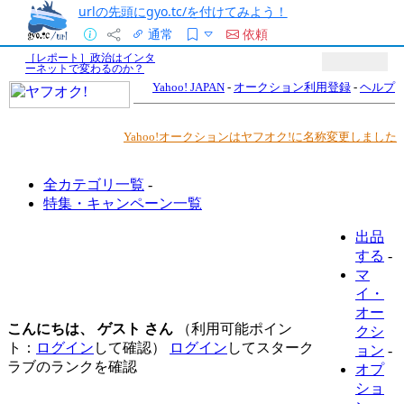
urlの先頭にgyo.tc/を付けてみよう！
通常
依頼