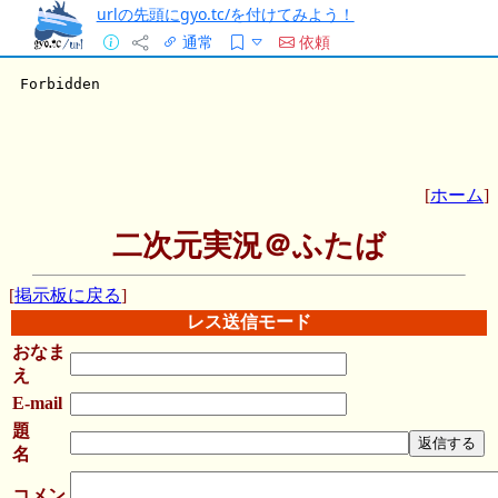
urlの先頭にgyo.tc/を付けてみよう！
通常
依頼